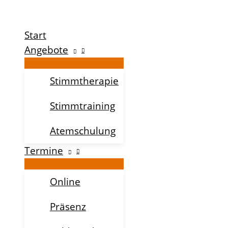
Zum
Inhalt
Start
springen
Angebote
Stimmtherapie
Stimmtraining
Atemschulung
Termine
Online
Präsenz