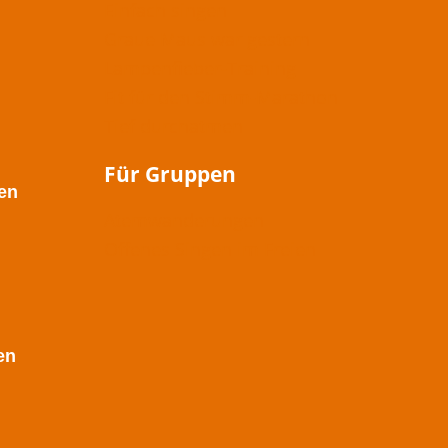
Einfach singen
Graue Maus war gestern
Lampenfieber-Training
Fit für den Stimm-Marathon
Tief durchatmen
Für Gruppen
en
Atemwanderungen
Offenes Singen im Freien
en