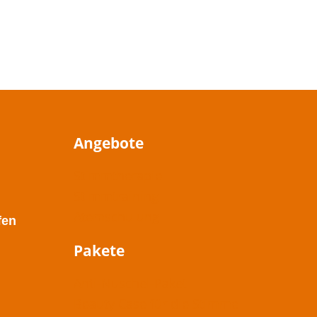
Angebote
Stimmtherapie
Stimmtraining
Atemschulung
fen
Pakete
Anti-Nuschel-Paket
Beauty Case für die Stimme