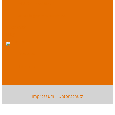
+49 7541 487 08 02
kontakt@stimmbereit.de
Über mich
Blog
Youtube
LinkedIn
Impressum
|
Datenschutz