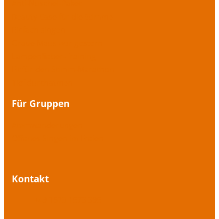
Anti-Nuschel-Paket
Beauty Case für die Stimme
Einfach singen
Graue Maus war gestern
Lampenfieber-Training
Fit für den Stimm-Marathon
Tief durchatmen
Für Gruppen
Atemwanderungen
Offenes Singen im Freien
Kontakt
+49 1573 1573 395