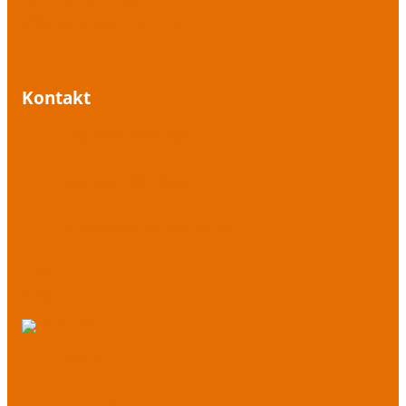
Offenes Singen im Freien
Kontakt
+49 1573 1573 395
+49 7541 487 08 02
kontakt@stimmbereit.de
Über mich
Blog
Youtube