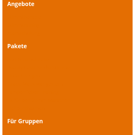
Angebote
Stimmtherapie
Stimmtraining
Atemschulung
Pakete
Anti-Nuschel-Paket
Beauty Case für die Stimme
Einfach singen
Graue Maus war gestern
Lampenfieber-Training
Fit für den Stimm-Marathon
Tief durchatmen
Für Gruppen
Atemwanderungen