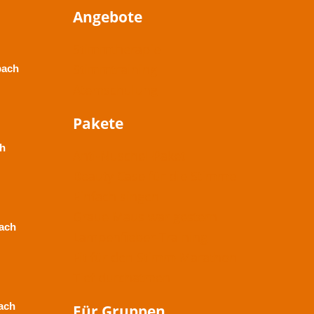
Angebote
Stimmtherapie
Stimmtraining
bach
Atemschulung
Pakete
ch
Anti-Nuschel-Paket
Beauty Case für die Stimme
Einfach singen
Graue Maus war gestern
ach
Lampenfieber-Training
Fit für den Stimm-Marathon
Tief durchatmen
ach
Für Gruppen