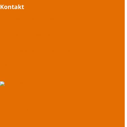
Kontakt
+49 1573 1573 395
+49 7541 487 08 02
kontakt@stimmbereit.de
Über mich
Blog
Youtube
LinkedIn