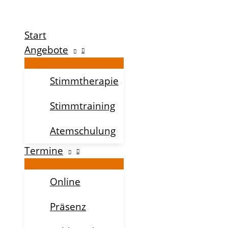
Zum
Inhalt
Start
springen
Angebote
Stimmtherapie
Stimmtraining
Atemschulung
Termine
Online
Präsenz