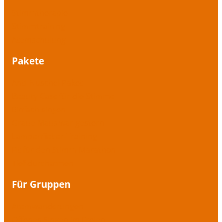
Stimmtherapie
Stimmtraining
Atemschulung
Pakete
Anti-Nuschel-Paket
Beauty Case für die Stimme
Einfach singen
Graue Maus war gestern
Lampenfieber-Training
Fit für den Stimm-Marathon
Tief durchatmen
Für Gruppen
Atemwanderungen
Offenes Singen im Freien