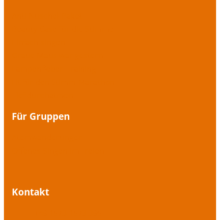
Anti-Nuschel-Paket
Beauty Case für die Stimme
Einfach singen
Graue Maus war gestern
Lampenfieber-Training
Fit für den Stimm-Marathon
Tief durchatmen
Für Gruppen
Atemwanderungen
Offenes Singen im Freien
Kontakt
+49 1573 1573 395