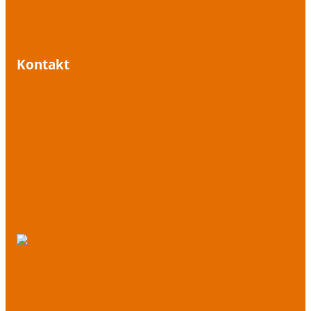
Offenes Singen im Freien
Kontakt
+49 1573 1573 395
+49 7541 487 08 02
kontakt@stimmbereit.de
Über mich
Blog
Youtube
LinkedIn