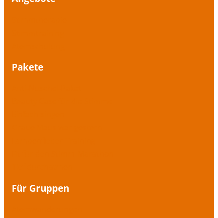
Stimmtherapie
Stimmtraining
Atemschulung
Pakete
Anti-Nuschel-Paket
Beauty Case für die Stimme
Einfach singen
Graue Maus war gestern
Lampenfieber-Training
Fit für den Stimm-Marathon
Tief durchatmen
Für Gruppen
Atemwanderungen