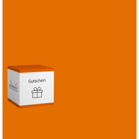
+49 1573 1573 395
+49 7541 487 08 02
kontakt@stimmbereit.de
Über mich
Blog
Youtube
LinkedIn