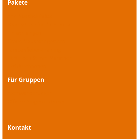
Pakete
Anti-Nuschel-Paket
Beauty Case für die Stimme
Einfach singen
Graue Maus war gestern
Lampenfieber-Training
Fit für den Stimm-Marathon
Tief durchatmen
Für Gruppen
Atemwanderungen
Offenes Singen im Freien
Kontakt