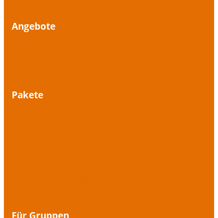
Angebote
Stimmtherapie
Stimmtraining
Atemschulung
Pakete
Anti-Nuschel-Paket
Beauty Case für die Stimme
Einfach singen
Graue Maus war gestern
Lampenfieber-Training
Fit für den Stimm-Marathon
Tief durchatmen
Für Gruppen