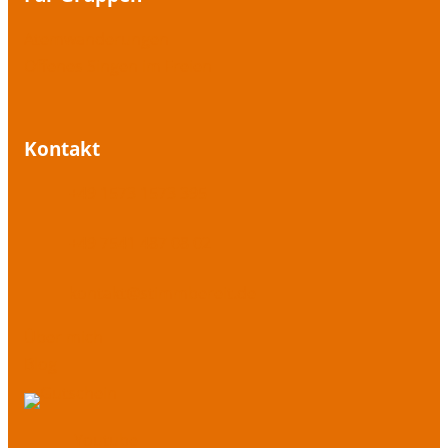
Atemwanderungen
Offenes Singen im Freien
Kontakt
+49 1573 1573 395
+49 7541 487 08 02
kontakt@stimmbereit.de
Über mich
Blog
Youtube