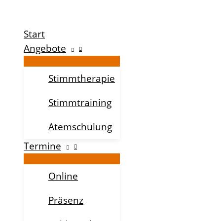
Zum
Inhalt
Start
springen
Angebote
Stimmtherapie
Stimmtraining
Atemschulung
Termine
Online
Präsenz