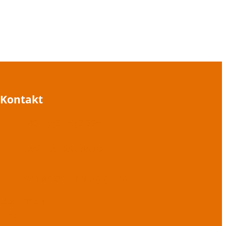
Kontakt
+49 1573 1573 395
+49 7541 487 08 02
kontakt@stimmbereit.de
Über mich
Blog