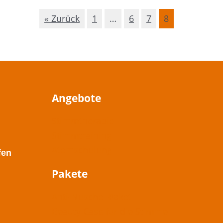
« Zurück
1
…
6
7
8
Angebote
Stimmtherapie
Stimmtraining
Atemschulung
fen
Pakete
Anti-Nuschel-Paket
Beauty Case für die Stimme