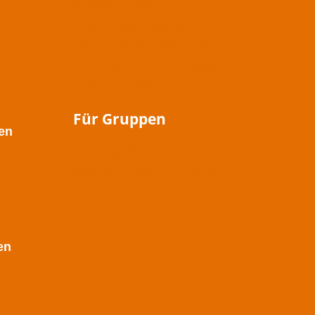
Einfach singen
Graue Maus war gestern
Lampenfieber-Training
Fit für den Stimm-Marathon
Tief durchatmen
Für Gruppen
en
Atemwanderungen
Offenes Singen im Freien
en