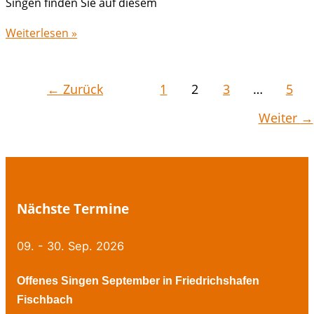
Singen finden Sie auf diesem
Offenes
Weiterlesen »
Singen
Januar
in
←
Zurück
1
2
3
…
5
Friedrichshafen
Weiter
→
Fischbach
Nächste Termine
09. - 30. Sep. 2026
Offenes Singen September in Friedrichshafen
Fischbach