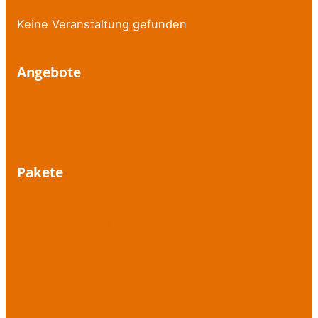
Keine Veranstaltung gefunden
Angebote
Stimmtherapie
Stimmtraining
Atemschulung
Pakete
Anti-Nuschel-Paket
Beauty Case für die Stimme
Einfach singen
Graue Maus war gestern
Lampenfieber-Training
Fit für den Stimm-Marathon