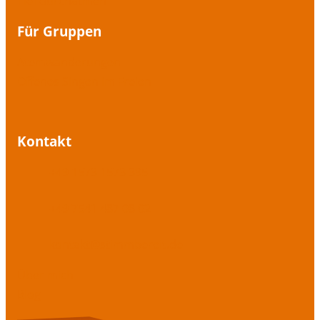
Tief durchatmen
Für Gruppen
Atemwanderungen
Offenes Singen im Freien
Kontakt
+49 1573 1573 395
+49 7541 487 08 02
kontakt@stimmbereit.de
Über mich
Blog