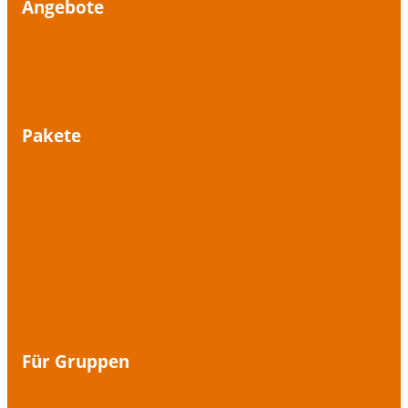
Angebote
Stimmtherapie
Stimmtraining
Atemschulung
Pakete
Anti-Nuschel-Paket
Beauty Case für die Stimme
Einfach singen
Graue Maus war gestern
Lampenfieber-Training
Fit für den Stimm-Marathon
Tief durchatmen
Für Gruppen
Atemwanderungen