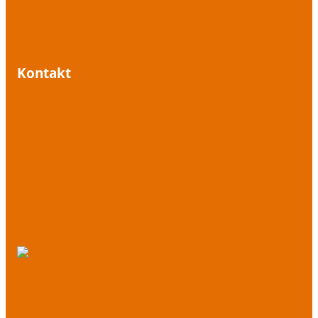
Offenes Singen im Freien
Kontakt
+49 1573 1573 395
+49 7541 487 08 02
kontakt@stimmbereit.de
Über mich
Blog
Youtube
LinkedIn