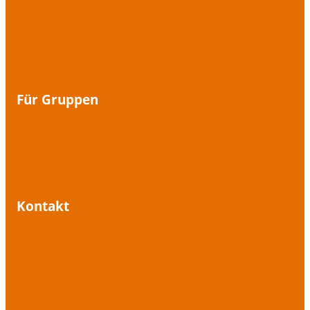
Graue Maus war gestern
Lampenfieber-Training
Fit für den Stimm-Marathon
Tief durchatmen
Für Gruppen
Atemwanderungen
Offenes Singen im Freien
Kontakt
+49 1573 1573 395
+49 7541 487 08 02
kontakt@stimmbereit.de