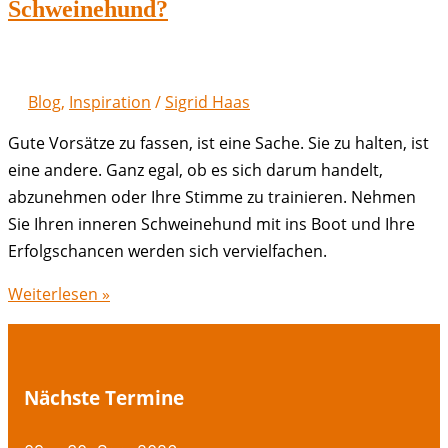
Schweinehund?
Blog
,
Inspiration
/
Sigrid Haas
Gute Vorsätze zu fassen, ist eine Sache. Sie zu halten, ist
eine andere. Ganz egal, ob es sich darum handelt,
abzunehmen oder Ihre Stimme zu trainieren. Nehmen
Sie Ihren inneren Schweinehund mit ins Boot und Ihre
Erfolgschancen werden sich vervielfachen.
Wie
Weiterlesen »
geht
es
Ihrem
Nächste Termine
inneren
Schweinehund?