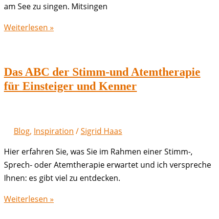
am See zu singen. Mitsingen
Offenes
Weiterlesen »
Singen
September
in
Das ABC der Stimm-und Atemtherapie
Friedrichshafen
für Einsteiger und Kenner
Fischbach
Blog
,
Inspiration
/
Sigrid Haas
Hier erfahren Sie, was Sie im Rahmen einer Stimm-,
Sprech- oder Atemtherapie erwartet und ich verspreche
Ihnen: es gibt viel zu entdecken.
Das
Weiterlesen »
ABC