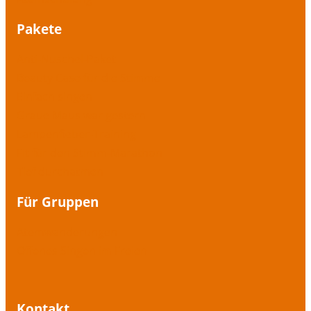
Pakete
Anti-Nuschel-Paket
Beauty Case für die Stimme
Einfach singen
Graue Maus war gestern
Lampenfieber-Training
Fit für den Stimm-Marathon
Tief durchatmen
Für Gruppen
Atemwanderungen
Offenes Singen im Freien
Kontakt