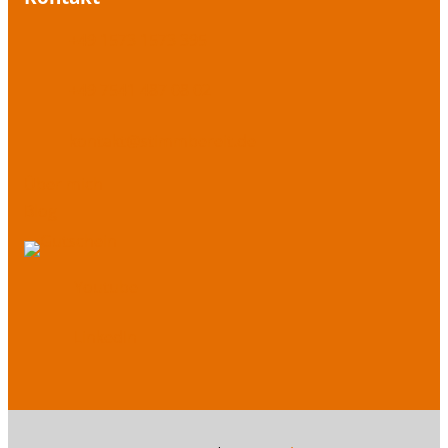
+49 1573 1573 395
+49 7541 487 08 02
kontakt@stimmbereit.de
Über mich
Blog
Youtube
LinkedIn