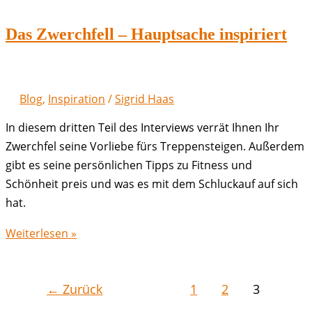
der
Stimm-
Das Zwerchfell – Hauptsache inspiriert
und
Atemtherapie
für
Blog
,
Inspiration
/
Sigrid Haas
Einsteiger
und
In diesem dritten Teil des Interviews verrät Ihnen Ihr
Kenner
Zwerchfel seine Vorliebe fürs Treppensteigen. Außerdem
gibt es seine persönlichen Tipps zu Fitness und
Schönheit preis und was es mit dem Schluckauf auf sich
hat.
Das
Weiterlesen »
Zwerchfell
–
Hauptsache
←
Zurück
1
2
3
inspiriert