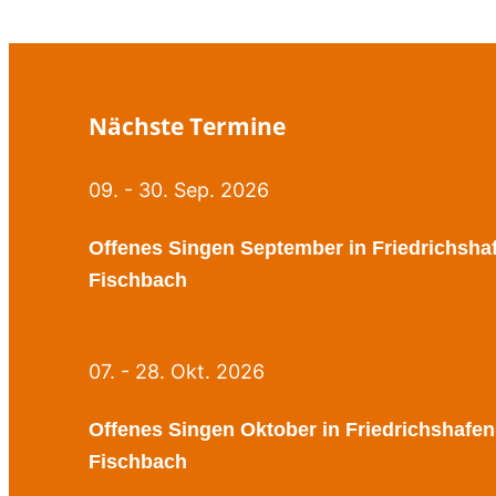
Stimmtipps
für
die
kalte
Nächste Termine
Jahreszeit
09. - 30. Sep. 2026
Offenes Singen September in Friedrichsha
Fischbach
07. - 28. Okt. 2026
Offenes Singen Oktober in Friedrichshafen
Fischbach