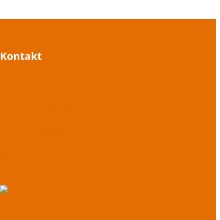
Kontakt
+49 1573 1573 395
+49 7541 487 08 02
kontakt@stimmbereit.de
Über mich
Blog
Youtube