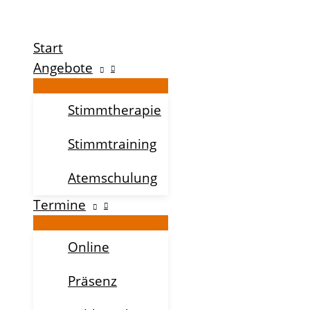
Zum
Inhalt
Start
springen
Angebote
Stimmtherapie
Stimmtraining
Atemschulung
Termine
Online
Präsenz