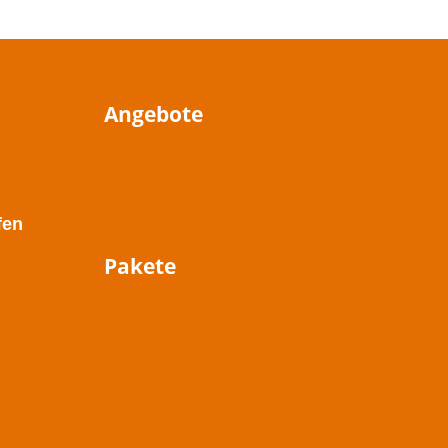
Angebote
Stimmtherapie
Stimmtraining
Atemschulung
fen
Pakete
Anti-Nuschel-Paket
Beauty Case für die Stimme
Einfach singen
Graue Maus war gestern
Lampenfieber-Training