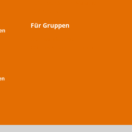
Fit für den Stimm-Marathon
Tief durchatmen
Für Gruppen
en
Atemwanderungen
Offenes Singen im Freien
en