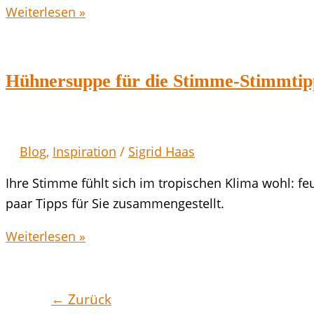
Woher
Weiterlesen »
kommt
der
Frosch
Hühnersuppe für die Stimme-Stimmtipps
im
Hals?
Blog
,
Inspiration
/
Sigrid Haas
Ihre Stimme fühlt sich im tropischen Klima wohl: fe
paar Tipps für Sie zusammengestellt.
Hühnersuppe
Weiterlesen »
für
die
Stimme-
←
Zurück