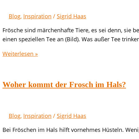
Blog
,
Inspiration
/
Sigrid Haas
Frösche sind märchenhafte Tiere, es sei denn, sie b
einen speziellen Tee an (Bild). Was außer Tee trinke
Was
Weiterlesen »
tun
bei
Räuspern
Woher kommt der Frosch im Hals?
und
Frosch
im
Blog
,
Inspiration
/
Sigrid Haas
Hals?
Bei Fröschen im Hals hilft vornehmes Hüsteln. We