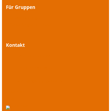
Für Gruppen
Atemwanderungen
Offenes Singen im Freien
Kontakt
+49 1573 1573 395
+49 7541 487 08 02
kontakt@stimmbereit.de
Über mich
Blog