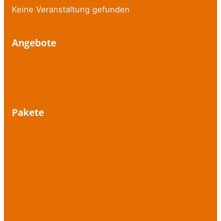
Keine Veranstaltung gefunden
Angebote
Stimmtherapie
Stimmtraining
Atemschulung
Pakete
Anti-Nuschel-Paket
Beauty Case für die Stimme
Einfach singen
Graue Maus war gestern
Lampenfieber-Training
Fit für den Stimm-Marathon
Tief durchatmen