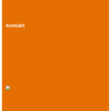
Offenes Singen im Freien
Kontakt
+49 1573 1573 395
+49 7541 487 08 02
kontakt@stimmbereit.de
Über mich
Blog
Youtube
LinkedIn