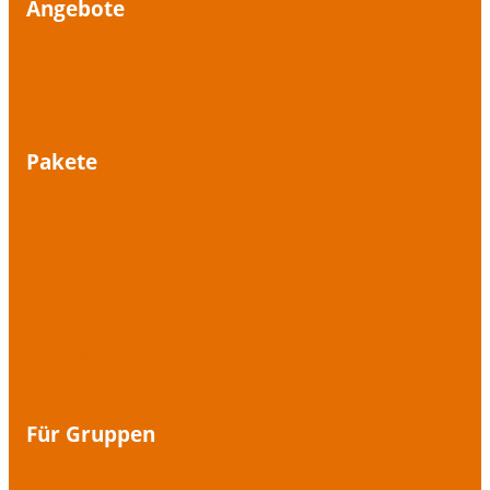
Angebote
Stimmtherapie
Stimmtraining
Atemschulung
Pakete
Anti-Nuschel-Paket
Beauty Case für die Stimme
Einfach singen
Graue Maus war gestern
Lampenfieber-Training
Fit für den Stimm-Marathon
Tief durchatmen
Für Gruppen
Atemwanderungen