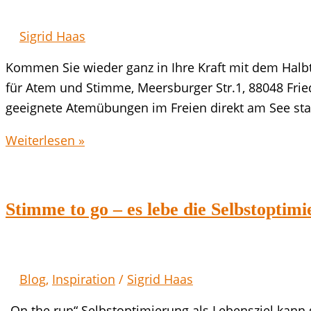
Sigrid Haas
Kommen Sie wieder ganz in Ihre Kraft mit dem Halb
für Atem und Stimme, Meersburger Str.1, 88048 Frie
geeignete Atemübungen im Freien direkt am See statt
Post
Weiterlesen »
Covid
Atemtraining:
da
Stimme to go – es lebe die Selbstoptim
geht
noch
was!
Blog
,
Inspiration
/
Sigrid Haas
„On the run“ Selbstoptimierung als Lebensziel kan