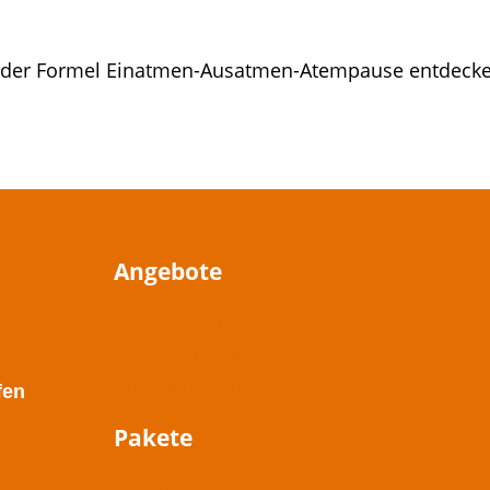
 der Formel Einatmen-Ausatmen-Atempause entdecken 
Angebote
Stimmtherapie
Stimmtraining
Atemschulung
fen
Pakete
Anti-Nuschel-Paket