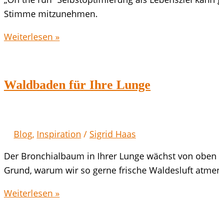
Stimme mitzunehmen.
Stimme
Weiterlesen »
to
go
–
Waldbaden für Ihre Lunge
es
lebe
die
Blog
,
Inspiration
/
Sigrid Haas
Selbstoptimierung
Der Bronchialbaum in Ihrer Lunge wächst von oben 
Grund, warum wir so gerne frische Waldesluft atm
Waldbaden
Weiterlesen »
für