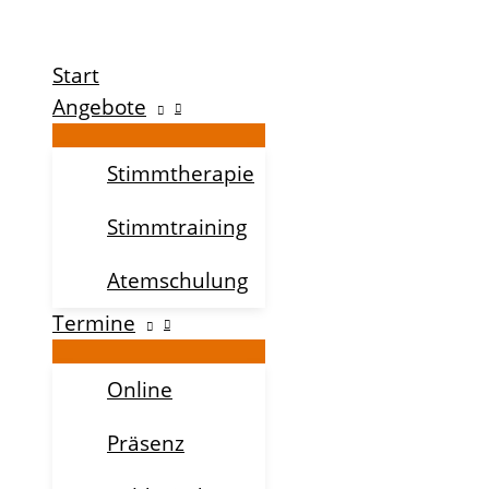
Zum
Inhalt
Start
springen
Angebote
Stimmtherapie
Stimmtraining
Atemschulung
Termine
Online
Präsenz