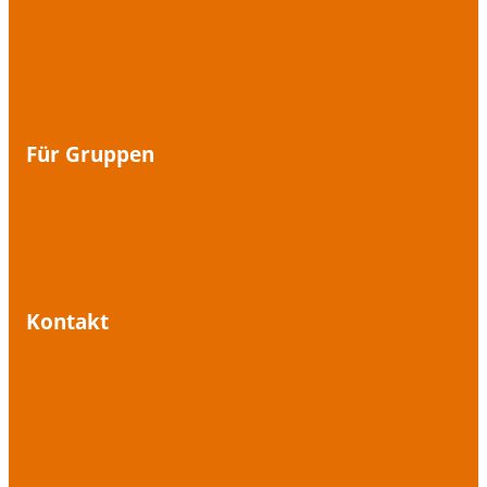
Graue Maus war gestern
Lampenfieber-Training
Fit für den Stimm-Marathon
Tief durchatmen
Für Gruppen
Atemwanderungen
Offenes Singen im Freien
Kontakt
+49 1573 1573 395
+49 7541 487 08 02
kontakt@stimmbereit.de